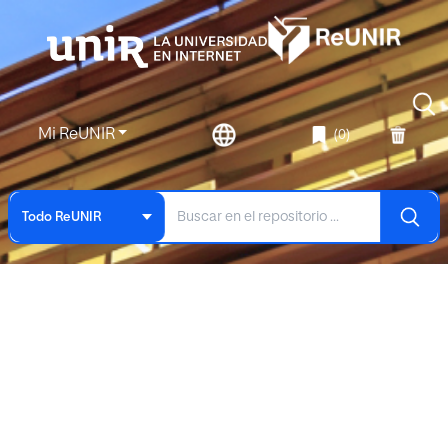
Mi ReUNIR
(0)
Todo ReUNIR