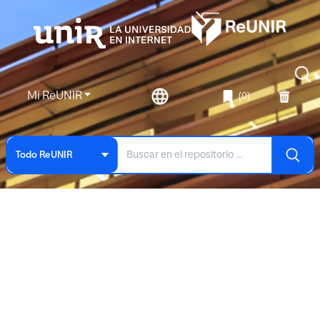
Mi ReUNIR
(0)
Todo ReUNIR