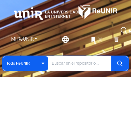
Mi ReUNIR
(0)
Todo ReUNIR