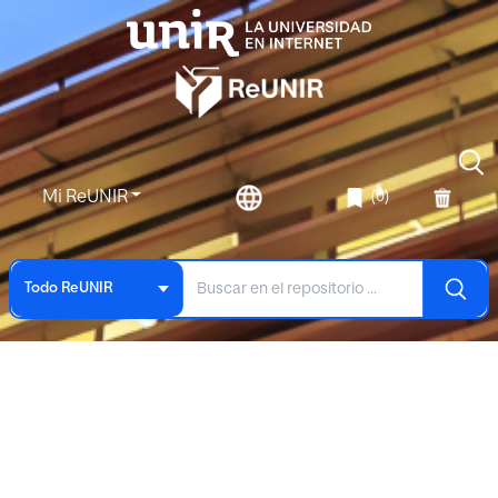
Mi ReUNIR
(0)
Todo ReUNIR