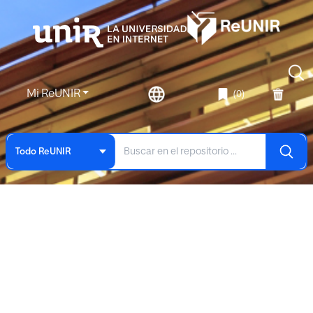
Mi ReUNIR
(0)
Todo ReUNIR