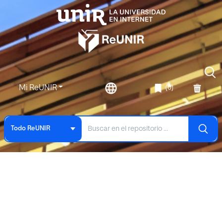
Mi ReUNIR
(0)
Todo ReUNIR