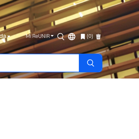
da
Mi ReUNIR
(0)