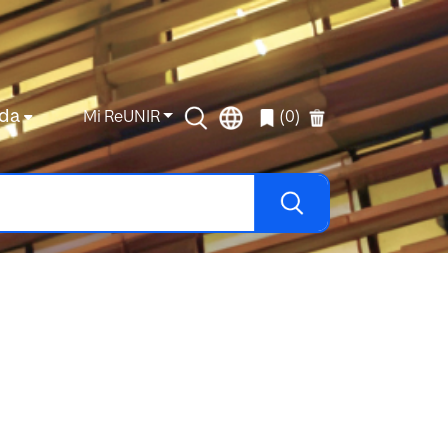
da
Mi ReUNIR
(0)