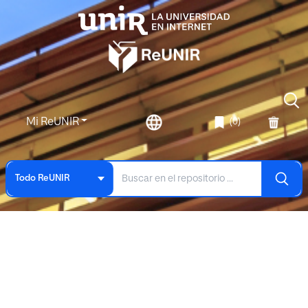
Mi ReUNIR
(0)
Todo ReUNIR