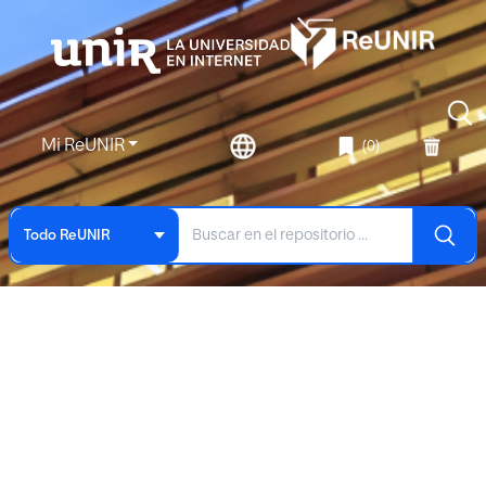
Mi ReUNIR
(0)
Todo ReUNIR