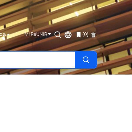
da
Mi ReUNIR
(0)