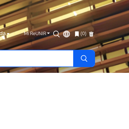
da
Mi ReUNIR
(0)