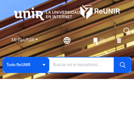
Mi ReUNIR
(0)
Todo ReUNIR