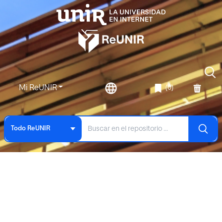
Mi ReUNIR
(0)
Todo ReUNIR