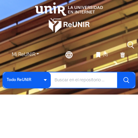
Mi ReUNIR
(0)
Todo ReUNIR