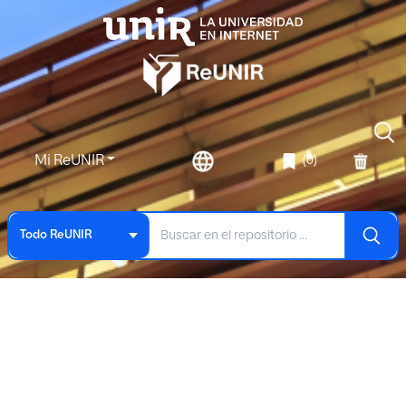
Mi ReUNIR
(0)
Todo ReUNIR