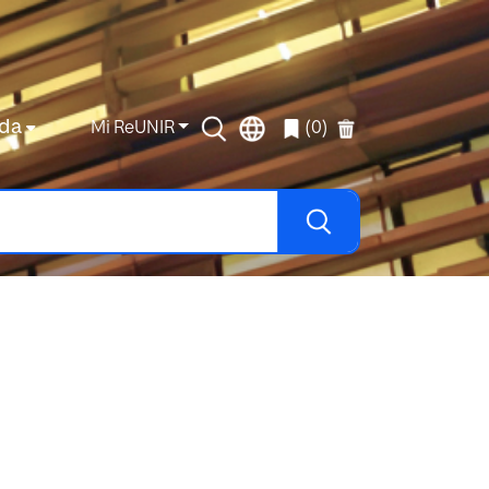
da
Mi ReUNIR
(0)