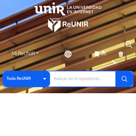
Mi ReUNIR
(0)
Todo ReUNIR