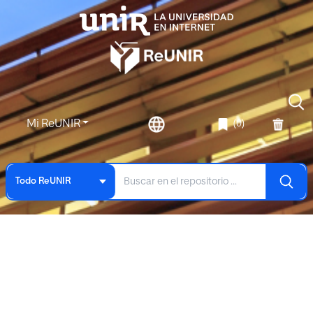
Mi ReUNIR
(0)
Todo ReUNIR