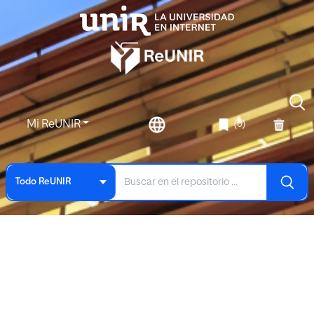
Mi ReUNIR
(0)
Todo ReUNIR