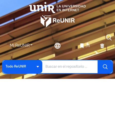
Mi ReUNIR
(0)
Todo ReUNIR