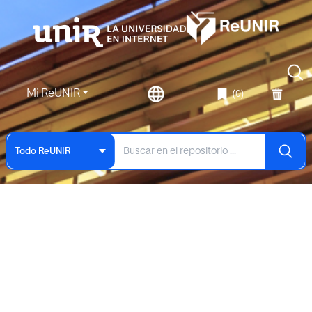
Mi ReUNIR
(0)
Todo ReUNIR