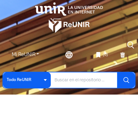
Mi ReUNIR
(0)
Todo ReUNIR