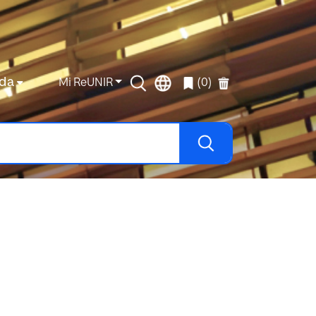
da
Mi ReUNIR
(0)