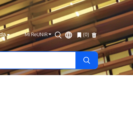
da
Mi ReUNIR
(0)