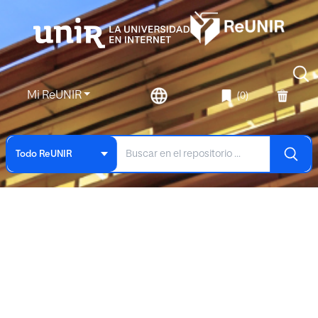
Mi ReUNIR
(0)
Todo ReUNIR