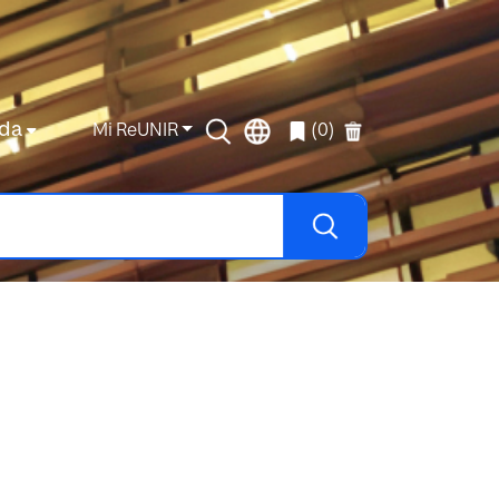
da
Mi ReUNIR
(0)