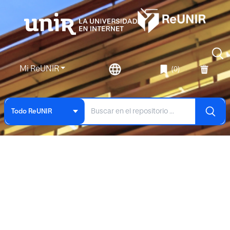
Mi ReUNIR
(0)
Todo ReUNIR