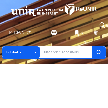
Mi ReUNIR
(0)
Todo ReUNIR