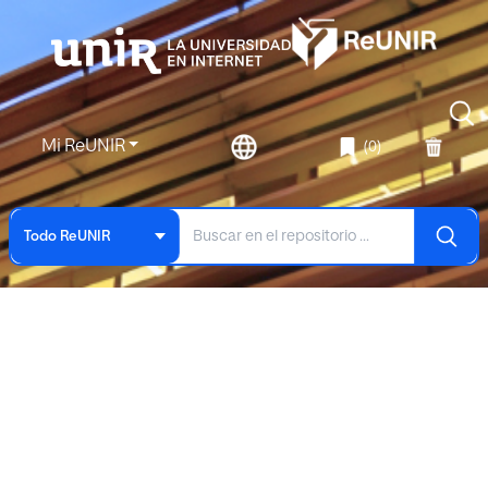
Mi ReUNIR
(0)
Todo ReUNIR