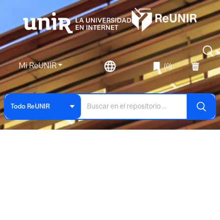
Mi ReUNIR
(0)
Todo ReUNIR