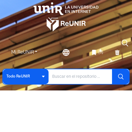
Mi ReUNIR
(0)
Todo ReUNIR