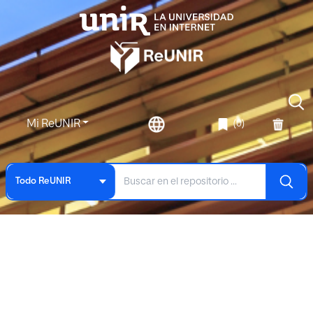
Mi ReUNIR
(0)
Todo ReUNIR