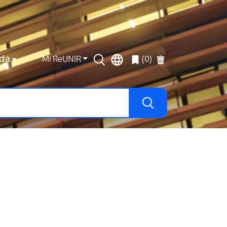
da
Mi ReUNIR
(0)