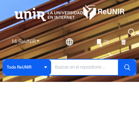
Mi ReUNIR
(0)
Todo ReUNIR