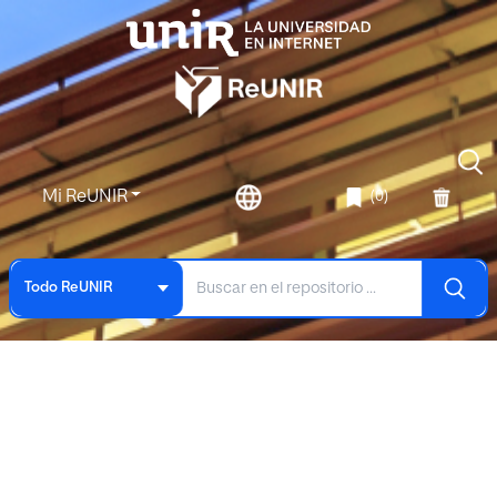
Mi ReUNIR
(0)
Todo ReUNIR