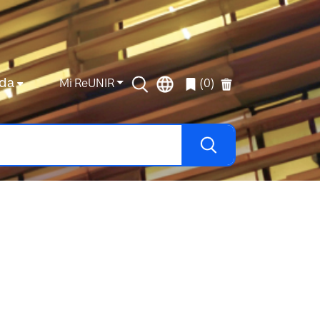
da
Mi ReUNIR
(0)