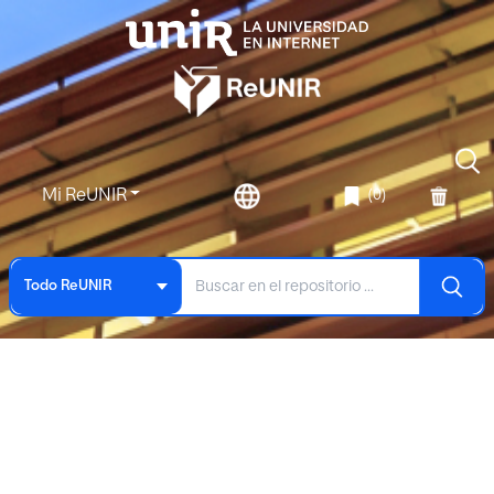
Mi ReUNIR
(0)
Todo ReUNIR