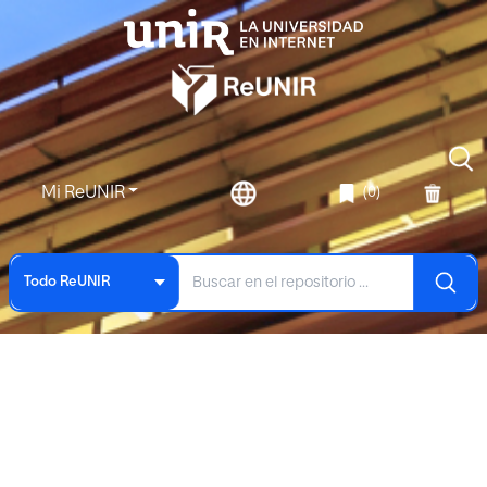
Mi ReUNIR
(0)
Todo ReUNIR