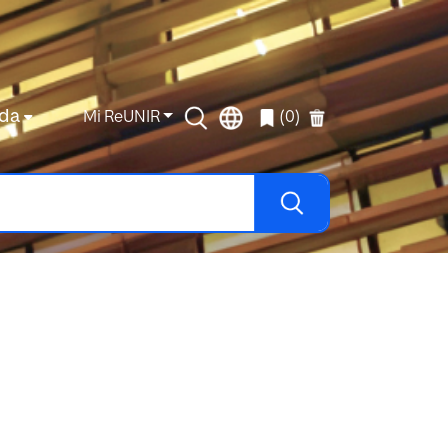
da
Mi ReUNIR
(0)