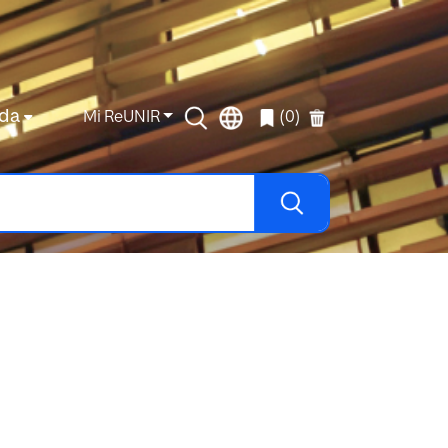
da
Mi ReUNIR
(0)