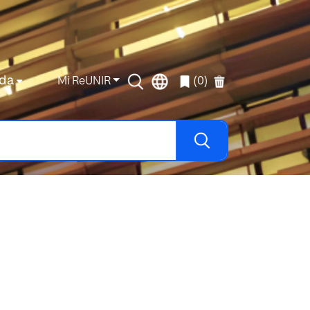
da
Mi ReUNIR
(0)