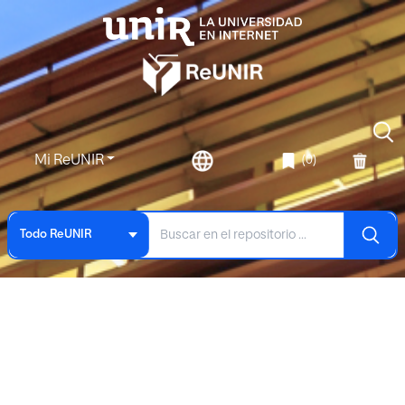
Mi ReUNIR
(0)
Todo ReUNIR