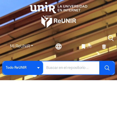
Mi ReUNIR
(0)
Todo ReUNIR