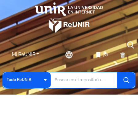
Mi ReUNIR
(0)
Todo ReUNIR