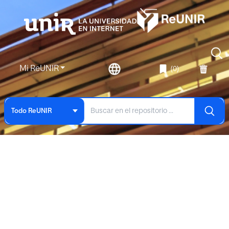
Mi ReUNIR
(0)
Todo ReUNIR