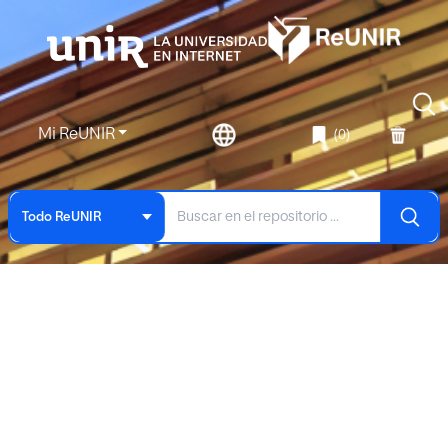
Mi ReUNIR
(0)
Todo ReUNIR