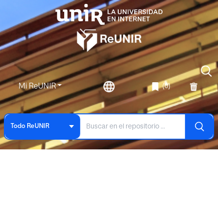
Mi ReUNIR
(0)
Todo ReUNIR