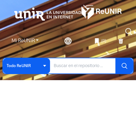
Mi ReUNIR
(0)
Todo ReUNIR