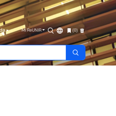
da
Mi ReUNIR
(0)